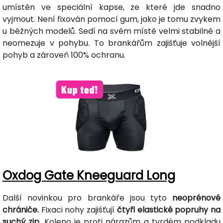
umístěn ve speciální kapse, ze které jde snadno
vyjmout. Není fixován pomocí gum, jako je tomu zvykem
u běžných modelů. Sedí na svém místě velmi stabilně a
neomezuje v pohybu. To brankářům zajišťuje volnější
pohyb a zároveň 100% ochranu.
Oxdog Gate Kneeguard Long
Další novinkou pro brankáře jsou tyto
neoprénové
chrániče.
Fixaci nohy zajišťují
čtyři elastické popruhy na
suchý zip.
Koleno je proti nárazům a tvrdém podkladu