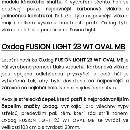
modelu kónického shaftu.
K vytvoření těchto holí se
používají pouze
nejpevnější karbonová vlákna s
jedinečnou konstrukcí.
Bohužel tyto nejpevnější vlákna
mají i celkem vysokou hmotnost, proto Oxdog tyto
vlákna odlehčil a přináší série Fusion Light.
Oxdog FUSION LIGHT 23 WT OVAL MB
Letošní novinka
Oxdog FUSION LIGHT 23 WT OVAL MB
je
hůl vyrobená pomocí tlaku vzduchu. Karbonová vlákna
jsou spojena odlehčenou pryskyřicí a celá hůl je
vytvořená tak, aby bylo dosaženo
co nejpevnější a
zároveň co nejlehčí hole.
Na holi najdeš čepel Avox.
Avox je střelecká čepel, která patří k nejprodávanějším
čepelím značky Oxdog.
Vynikající pro všechny typy
střelců, především pak těm, kteří rádi střílí tahem.
Oxdog FUSION LIGHT 23 WT OVAL MB se vyrábí ve
velikosti 103 cm a s tvrdostí 23mm.