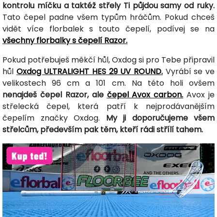
kontrolu míčku a taktéž střely Ti půjdou samy od ruky.
Tato čepel padne všem typům hráčům. Pokud chceš
vidět více florbalek s touto čepelí, podívej se na
všechny florbalky s čepelí Razor.
Pokud potřebuješ měkčí hůl, Oxdog si pro Tebe připravil
hůl
Oxdog ULTRALIGHT HES 29 UV ROUND.
Vyrábí se ve
velikostech 96 cm a 101 cm. Na této holi ovšem
nenajdeš čepel Razor, ale
čepel Avox carbon.
Avox je
střelecká čepel, která patří k nejprodávanějším
čepelím značky Oxdog.
My ji doporučujeme všem
střelcům, především pak těm, kteří rádi střílí tahem.