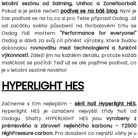
letošní sezónu od Salming, Unihoc a Zonefloorball.
Pokud si je ještě nečetl
podívej se na báš blog.
Nyní je
čas podívat se na to, co si pro Tebe připravil Oxdog. Již
od začátku svého působení na florbalovém trhu se
Oxdog řídí mottem:
"Performance for everyone!"
Oxdog si dává za svůj cíl přinést výrobky, které budou
dokonalou
rovnováhu mezi technologiemi a funkční
výkonností.
Záleží jim na každém detailu, protože každá
maličkost se počítá! Teď už se ale pojďme podívat, co
je v letošní sezóně nového!
HYPERLIGHT HES
Začneme s tím nejlepším -
sérií holí Hyperlight HES.
Hyperlight HES je označení nejvyšší třídy holí od
Oxdogu. Shafty HYPERLIGHT HES jsou
vyrobeny z
prémiového a zároveň nejlehčího karbonu – T2500
HighPressure carbon.
Pro dosažení co nejnižší váhy je u