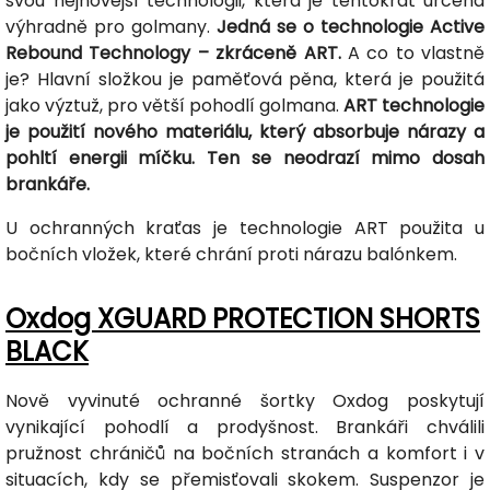
svou nejnovější technologii, která je tentokrát určena
výhradně pro golmany.
Jedná se o technologie Active
Rebound Technology – zkráceně ART.
A co to vlastně
je? Hlavní složkou je paměťová pěna, která je použitá
jako výztuž, pro větší pohodlí golmana.
ART technologie
je použití nového materiálu, který absorbuje nárazy a
pohltí energii míčku. Ten se neodrazí mimo dosah
brankáře.
U ochranných kraťas je technologie ART použita u
bočních vložek, které chrání proti nárazu balónkem.
Oxdog XGUARD PROTECTION SHORTS
BLACK
Nově vyvinuté ochranné šortky Oxdog poskytují
vynikající pohodlí a prodyšnost. Brankáři chválili
pružnost chráničů na bočních stranách a komfort i v
situacích, kdy se přemisťovali skokem. Suspenzor je