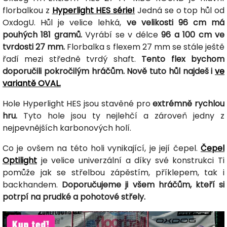
florbalkou z
Hyperlight HES série!
Jedná se o top hůl od
OxdogU. Hůl je velice lehká,
ve velikosti 96 cm má
pouhých 181 gramů.
Vyrábí se v délce
96 a 100 cm ve
tvrdosti 27 mm.
Florbalka s flexem 27 mm se stále ještě
řadí mezi středně tvrdý shaft.
Tento flex bychom
doporučili pokročilým hráčům. Nově tuto hůl najdeš i
ve
variantě OVAL.
Hole Hyperlight HES jsou stavěné pro
extrémně rychlou
hru.
Tyto hole jsou ty nejlehčí a zároveň jedny z
nejpevnějších karbonových holí.
Co je ovšem na této holi vynikající, je její čepel.
Čepel
Optilight
je velice univerzální a díky své konstrukci Ti
pomůže jak se střelbou zápěstím, příklepem, tak i
backhandem.
Doporučujeme ji všem hráčům, kteří si
potrpí na prudké a pohotové střely.