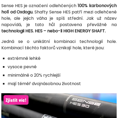
Sense HES je označení odlehčených
100% karbonových
holí od Oxdogu.
Shafty Sense HES patří mezi odlehčené
hole, ale jejich váha je spíš střední. Jak už název
napovídá, je tato hůl postavena převážně na
technologii HES. HES – nebo-li HIGH ENERGY SHAFT.
Jedná se o unikátní kombinaci technologií hole.
Kombinací těchto faktorů vznikají hole, které jsou:
extrémně lehké
vysoce pevné
minimálně o 20% rychlejší
mají téměř dvojnásobnou životnost