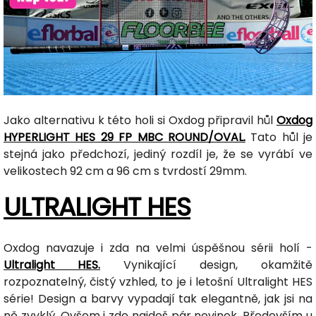
Jako alternativu k této holi si Oxdog připravil hůl
Oxdog
HYPERLIGHT HES 29 FP MBC ROUND/OVAL.
Tato hůl je
stejná jako předchozí, jediný rozdíl je, že se vyrábí ve
velikostech 92 cm a 96 cm s tvrdostí 29mm.
ULTRALIGHT HES
Oxdog navazuje i zda na velmi úspěšnou sérii holí -
Ultralight HES.
Vynikající design, okamžitě
rozpoznatelný, čistý vzhled, to je i letošní Ultralight HES
série! Design a barvy vypadají tak elegantně, jak jsi na
ně zvyklý. Ovšem i zde najdeš pár novinek. Především u