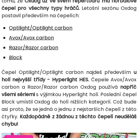
tomu, že
Oxdog už ve svém repertoáru má florbalové
čepel pro všechny typy hráčů.
Letošní sezónu Oxdog
postavil především na čepelích:
Optilight/Optilight carbon
Avox/Avox carbon
Razor/Razor carbon
Block
Čepel Optilight/Optilight carbon najdeš především
u
holí nejvyšší třídy - Hyperlight HES.
Čepele Avox/Avox
carbon a Razor/Razor carbon Oxdog používá
napříč
všemi sériemi
s výjimkou Hyperlight holí. Poslední čepel
Block umístil Oxdog do holí nižších kategorií. Což bude
asi proto, že se jedná o jednu z nejstarších čepelí z této
čtyřky.
Každopádně z žádnou z těchto čepelí neuděláš
chybu!