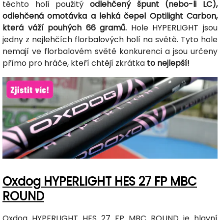
těchto holí použitý
odlehčený špunt (nebo-li LC),
odlehčená omotávka a lehká čepel Optilight Carbon,
která váží pouhých 66 gramů.
Hole HYPERLIGHT jsou
jedny z nejlehčích florbalových holí na světě. Tyto hole
nemají ve florbalovém světě konkurenci a jsou určeny
přímo pro hráče, kteří chtějí zkrátka
to nejlepší!
Oxdog HYPERLIGHT HES 27 FP MBC
ROUND
Oxdog HYPERLIGHT HES 27 FP MBC ROUND je hlavní