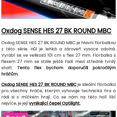
Oxdog SENSE HES 27 BK ROUND MBC
Oxdog SENSE HES 27 BK ROUND MBC je hlavní florbalkou
z této série. Hůl je lehká a zároveň vysoce odolná.
Vyrábí se ve velikosti 101 cm s flex 27 mm. Florbalka s
flexem 27 mm se stále ještě řadí mezi středně tvrdý
shaft.
Tento flex bychom doporučili pokročilým
hráčům.
Oxdog SENSE HES 27 BK ROUND MBC
je ideální florbalka
pro všechny hráče, kterým vyhovuje technická hra a
rádi si s míčkem hrají. Co se nám na této holí líbí
nejvíce, je její
vynikající čepel Optilight.