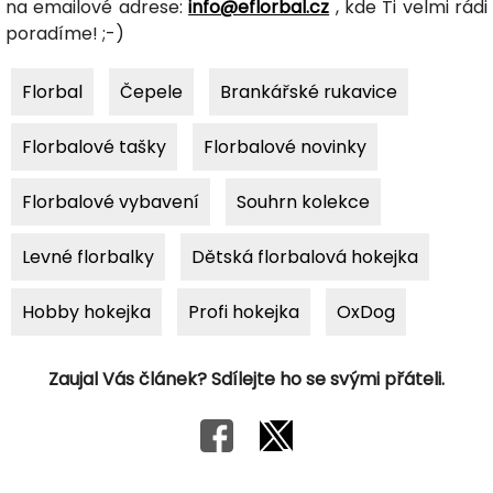
na emailové adrese:
info@eflorbal.cz
, kde Ti velmi rádi
poradíme! ;-)
Florbal
Čepele
Brankářské rukavice
Florbalové tašky
Florbalové novinky
Florbalové vybavení
Souhrn kolekce
Levné florbalky
Dětská florbalová hokejka
Hobby hokejka
Profi hokejka
OxDog
Zaujal Vás článek? Sdílejte ho se svými přáteli.