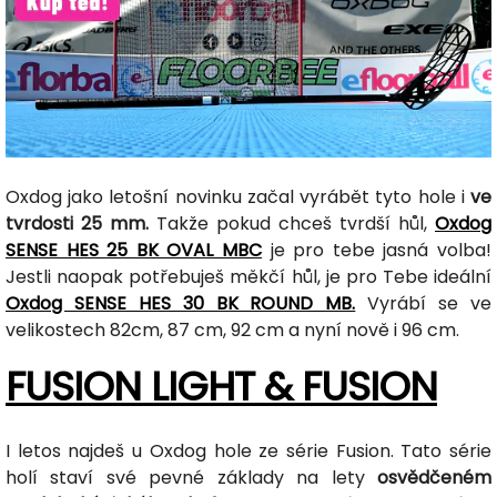
Oxdog jako letošní novinku začal vyrábět tyto hole i
ve
tvrdosti 25 mm.
Takže pokud chceš tvrdší hůl,
Oxdog
SENSE HES 25 BK OVAL MBC
je pro tebe jasná volba!
Jestli naopak potřebuješ měkčí hůl, je pro Tebe ideální
Oxdog SENSE HES 30 BK ROUND MB.
Vyrábí se ve
velikostech 82cm, 87 cm, 92 cm a nyní nově i 96 cm.
FUSION LIGHT & FUSION
I letos najdeš u Oxdog hole ze série Fusion. Tato série
holí staví své pevné základy na lety
osvědčeném