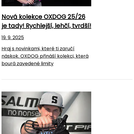
Nová kolekce OXDOG 25/26
je tady! Rychlejší, lehčí, tvrdší!
19. 9. 2025
Hraj s novinkami, které ti zaručí
náskok. OXDOG přináší kolekci, která
bourá zavedené limity