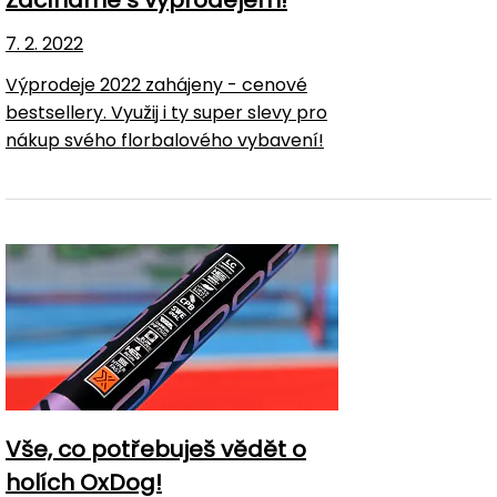
Začínáme s výprodejem!
7. 2. 2022
Výprodeje 2022 zahájeny - cenové
bestsellery. Využij i ty super slevy pro
nákup svého florbalového vybavení!
Vše, co potřebuješ vědět o
holích OxDog!