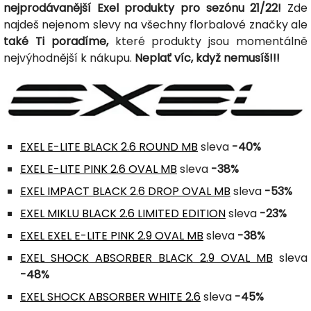
nejprodávanější Exel produkty pro sezónu 21/22!
Zde
najdeš nejenom slevy na všechny florbalové značky ale
také Ti poradíme,
které produkty jsou momentálně
nejvýhodnější k nákupu.
Neplať víc, když nemusíš!!!
EXEL E-LITE BLACK 2.6 ROUND MB
sleva
-40%
EXEL E-LITE PINK 2.6 OVAL MB
sleva
-38%
EXEL IMPACT BLACK 2.6 DROP OVAL MB
sleva
-53%
EXEL MIKLU BLACK 2.6 LIMITED EDITION
sleva
-23%
EXEL EXEL E-LITE PINK 2.9 OVAL MB
sleva
-38%
EXEL SHOCK ABSORBER BLACK 2.9 OVAL MB
sleva
-48%
EXEL SHOCK ABSORBER WHITE 2.6
sleva
-45%