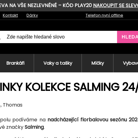
LEVA NA VŠE NEZLEVNĚNÉ – KÓD PLAY20
NAKOUPIT SE SLE
Kontakt
Dárky
Telefon nyní offline
HLED
Brankáři
Vaky a tašky
Míčky
Vybave
INKY KOLEKCE SALMING 24
24, Thomas
spolu podíváme na
nadcházející florbalovou sezónu 20
ové značky
Salming
.