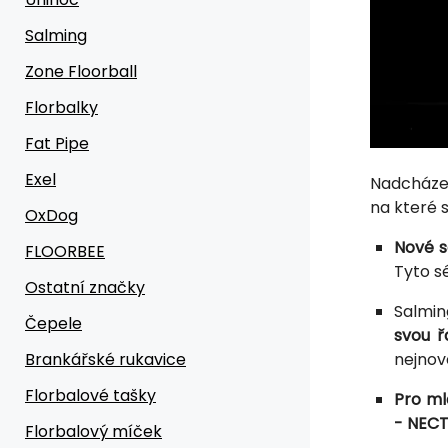
Salming
Zone Floorball
Florbalky
Fat Pipe
Exel
Nadcházej
na které 
OxDog
Nové s
FLOORBEE
Tyto s
Ostatní značky
Salmin
Čepele
svou ř
Brankářské rukavice
nejnov
Florbalové tašky
Pro ml
- NEC
Florbalový míček