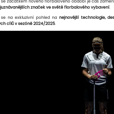
m se začátkem nového florbalového období je čas zaměřit 
ejuznávanějších značek ve světě florbalového vybavení
.
 se na exkluzivní pohled na
nejnovější technologie, d
ých cílů v sezóně 2024/2025
.