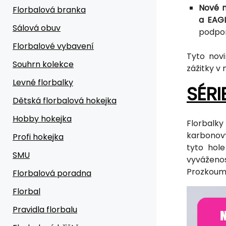
Nové m
Florbalová branka
a EAG
Sálová obuv
podpor
Florbalové vybavení
Tyto novi
Souhrn kolekce
zážitky v
Levné florbalky
SÉRI
Dětská florbalová hokejka
Hobby hokejka
Florbalk
karbonový
Profi hokejka
tyto hol
SMU
vyváženos
Prozkoumej
Florbalová poradna
Florbal
Pravidla florbalu