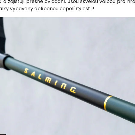
 a zajišťují přesné ovládání. Jsou skvělou volbou pro hrá
balky vybaveny oblíbenou čepelí Quest 1!