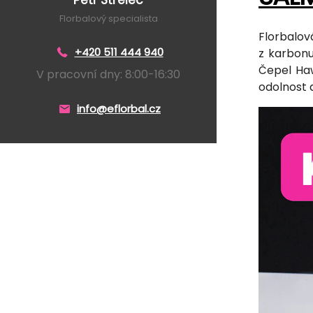
Florbalový specialista
Florbalov
+420 511 444 940
z karbonu
Čepel Haw
V pracovní dny: 8:00-16:30
odolnost a
info@eflorbal.cz