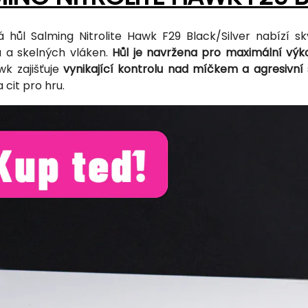
á hůl Salming Nitrolite Hawk F29 Black/Silver nabízí s
 a skelných vláken.
Hůl je navržena pro maximální výko
k zajišťuje
vynikající kontrolu nad míčkem a agresivní s
 cit pro hru.