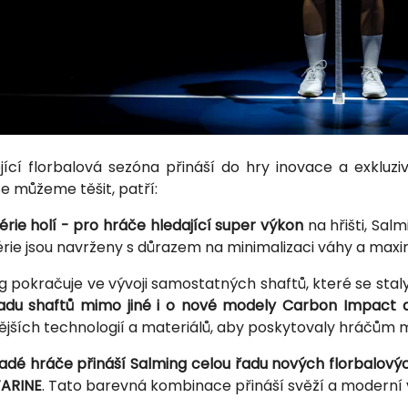
ící florbalová sezóna přináší do hry inovace a exkluz
se můžeme těšit, patří:
érie holí - pro hráče hledající super výkon
na hřišti, Sal
érie jsou navrženy s důrazem na minimalizaci váhy a maxim
g pokračuje ve vývoji samostatných shaftů, které se stal
adu shaftů mimo jiné i o nové modely Carbon Impact 
ějších technologií a materiálů, aby poskytovaly hráčům m
adé hráče přináší Salming celou řadu nových florbalovýc
TARINE
. Tato barevná kombinace přináší svěží a moderní vz