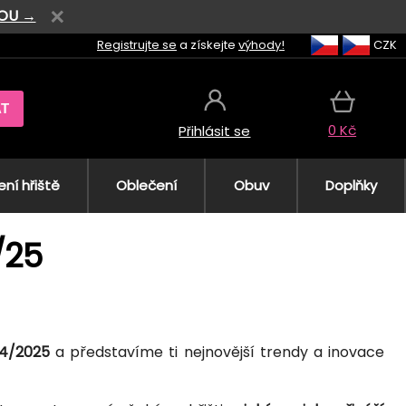
VOU →
Registrujte se
a získejte
výhody!
CZK
AT
0 Kč
Přihlásit se
ní hřiště
Oblečení
Obuv
Doplňky
/25
24/2025
a představíme ti nejnovější trendy a inovace