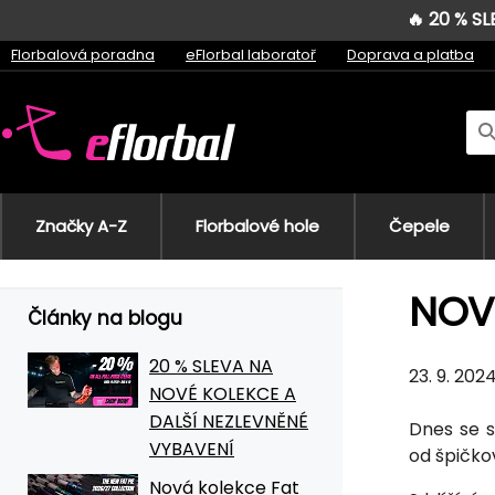
🔥 20 % S
Florbalová poradna
eFlorbal laboratoř
Doprava a platba
Značky A-Z
Florbalové hole
Čepele
NOV
Články na blogu
20 % SLEVA NA
23. 9. 20
NOVÉ KOLEKCE A
DALŠÍ NEZLEVNĚNÉ
Dnes se 
VYBAVENÍ
od špičk
Nová kolekce Fat