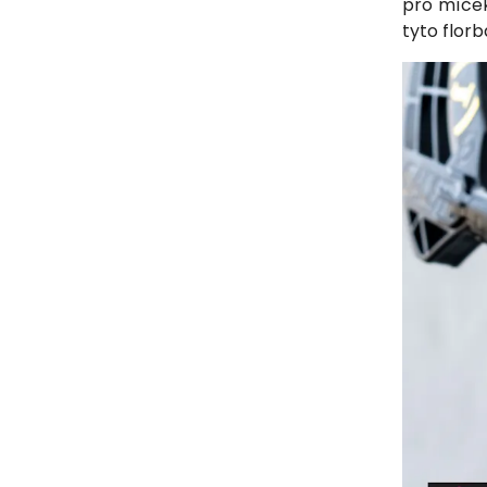
pro míček
tyto flor