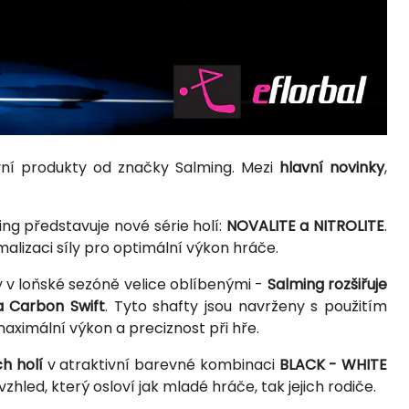
ivní produkty od značky Salming. Mezi
hlavní novinky
,
ming představuje nové série holí:
NOVALITE a NITROLITE
.
alizaci síly pro optimální výkon hráče.
y v loňské sezóně velice oblíbenými -
Salming rozšiřuje
a Carbon Swift
. Tyto shafty jsou navrženy s použitím
aximální výkon a preciznost při hře.
h holí
v atraktivní barevné kombinaci
BLACK - WHITE
hled, který osloví jak mladé hráče, tak jejich rodiče.