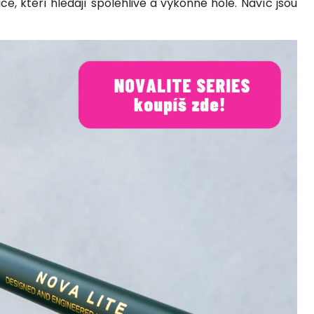
če, kteří hledají spolehlivé a výkonné hole. Navíc jsou