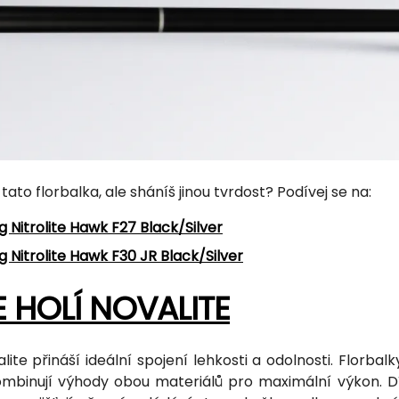
 tato florbalka, ale sháníš jinou tvrdost? Podívej se na:
g Nitrolite Hawk F27 Black/Silver
g Nitrolite Hawk F30 JR Black/Silver
E HOLÍ NOVALITE
alite přináší ideální spojení lehkosti a odolnosti. Florb
ombinují výhody obou materiálů pro maximální výkon. Dí