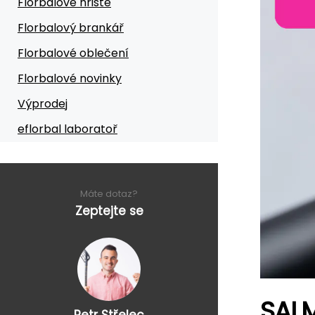
Florbalové hřiště
Florbalový brankář
Florbalové oblečení
Florbalové novinky
Výprodej
eflorbal laboratoř
Máte dotaz?
Zeptejte se
SALM
Petr Střelec