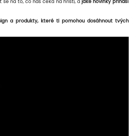
se na to, co nás čeká na hřišti, a
jaké novinky přináší
esign a produkty, které ti pomohou dosáhnout tvých