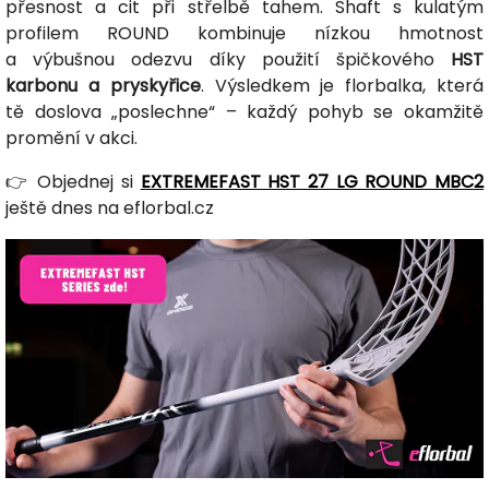
přesnost a cit při střelbě tahem. Shaft s kulatým
profilem ROUND kombinuje nízkou hmotnost
a výbušnou odezvu díky použití špičkového
HST
karbonu a pryskyřice
. Výsledkem je florbalka, která
tě doslova „poslechne“ – každý pohyb se okamžitě
promění v akci.
👉 Objednej si
EXTREMEFAST HST 27 LG ROUND MBC2
ještě dnes na eflorbal.cz