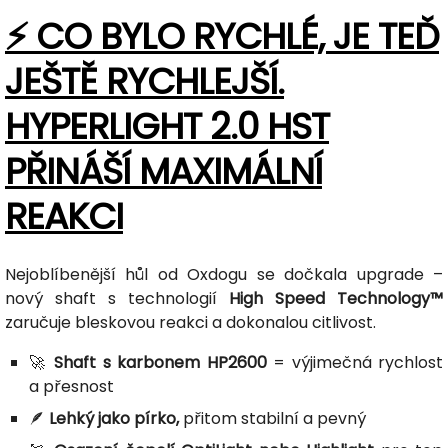
⚡ CO BYLO RYCHLÉ, JE TEĎ
JEŠTĚ RYCHLEJŠÍ.
HYPERLIGHT 2.0 HST
PŘINÁŠÍ MAXIMÁLNÍ
REAKCI
Nejoblíbenější hůl od Oxdogu se dočkala upgrade –
nový shaft s technologií
High Speed Technology™
zaručuje bleskovou reakci a dokonalou citlivost.
🚀
Shaft s karbonem HP2600
= výjimečná rychlost
a přesnost
🪶
Lehký jako pírko,
přitom stabilní a pevný