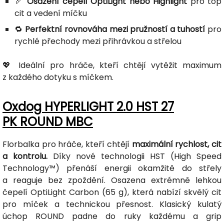
🏹
Osazení čepelí OptiLight nebo Highlight
pro top
cit a vedení míčku
🔁
Perfektní rovnováha mezi pružností a tuhostí
pro
rychlé přechody mezi přihrávkou a střelou
💖 Ideální pro hráče, kteří chtějí vytěžit maximum
z každého dotyku s míčkem.
Oxdog HYPERLIGHT 2.0 HST 27
PK ROUND MBC
Florbalka pro hráče, kteří chtějí
maximální rychlost, cit
a kontrolu.
Díky nové technologii HST (High Speed
Technology™) přenáší energii okamžitě do střely
a reaguje bez zpoždění. Osazena extrémně lehkou
čepelí OptiLight Carbon (65 g), která nabízí skvělý cit
pro míček a technickou přesnost. Klasický kulatý
úchop ROUND padne do ruky každému a grip