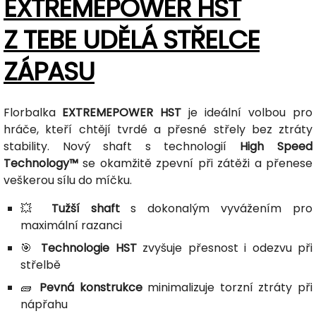
EXTREMEPOWER HST
Z TEBE UDĚLÁ STŘELCE
ZÁPASU
Florbalka
EXTREMEPOWER HST
je ideální volbou pro
hráče, kteří chtějí tvrdé a přesné střely bez ztráty
stability. Nový shaft s technologií
High Speed
Technology™
se okamžitě zpevní při zátěži a přenese
veškerou sílu do míčku.
💥
Tužší shaft
s dokonalým vyvážením pro
maximální razanci
🎯
Technologie HST
zvyšuje přesnost i odezvu při
střelbě
🧱
Pevná konstrukce
minimalizuje torzní ztráty při
nápřahu