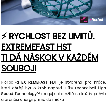
⚡
RYCHLOST BEZ LIMITŮ.
EXTREMEFAST HST
TI DÁ NÁSKOK V KAŽDÉM
SOUBOJI
Florbalka
EXTREMEFAST HST
je stvořená pro hráče,
kteří chtějí být o krok napřed. Díky technologii
High
Speed Technology™
reaguje okamžitě na každý pohyb
a přenáší energii přímo do míčku.