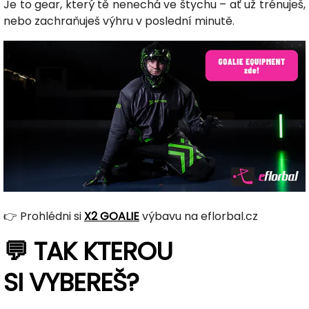
Je to gear, který tě nenechá ve štychu – ať už trénuješ,
nebo zachraňuješ výhru v poslední minutě.
👉 Prohlédni si
X2 GOALIE
výbavu na eflorbal.cz
💬 TAK KTEROU
SI VYBEREŠ?