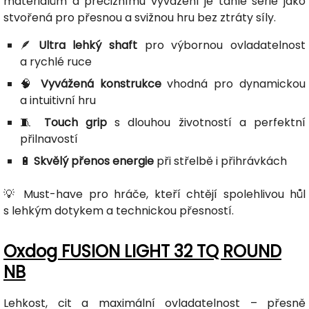
materiálům a preciznímu vyvážení je tahle série jako
stvořená pro přesnou a svižnou hru bez ztráty síly.
🪶
Ultra lehký shaft
pro výbornou ovladatelnost
a rychlé ruce
🧠
Vyvážená konstrukce
vhodná pro dynamickou
a intuitivní hru
🧵
Touch grip
s dlouhou životností a perfektní
přilnavostí
🔋
Skvělý přenos energie
při střelbě i přihrávkách
💡 Must-have pro hráče, kteří chtějí spolehlivou hůl
s lehkým dotykem a technickou přesností.
Oxdog FUSION LIGHT 32 TQ ROUND
NB
Lehkost, cit a maximální ovladatelnost – přesně