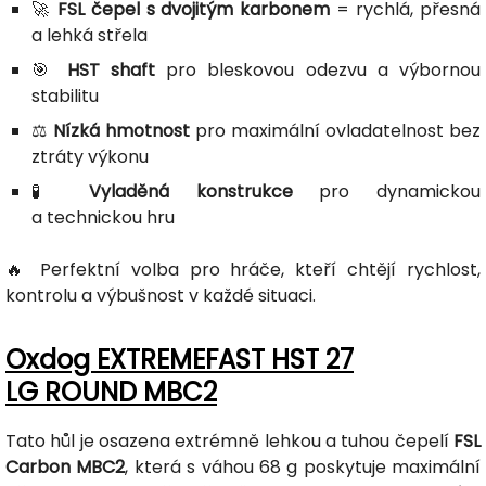
🚀
FSL čepel s dvojitým karbonem
= rychlá, přesná
a lehká střela
🎯
HST shaft
pro bleskovou odezvu a výbornou
stabilitu
⚖️
Nízká hmotnost
pro maximální ovladatelnost bez
ztráty výkonu
🧪
Vyladěná konstrukce
pro dynamickou
a technickou hru
🔥 Perfektní volba pro hráče, kteří chtějí rychlost,
kontrolu a výbušnost v každé situaci.
Oxdog EXTREMEFAST HST 27
LG ROUND MBC2
Tato hůl je osazena extrémně lehkou a tuhou čepelí
FSL
Carbon MBC2
, která s váhou 68 g poskytuje maximální