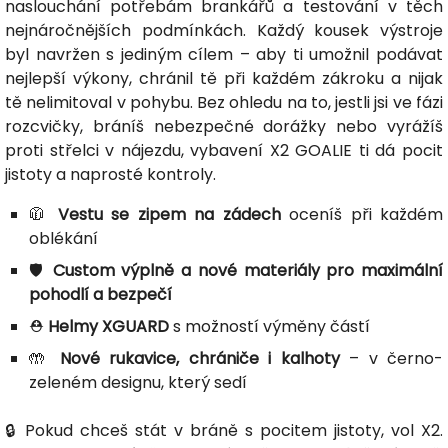
naslouchání potřebám brankářů a testování v těch
nejnáročnějších podmínkách. Každý kousek výstroje
byl navržen s jediným cílem – aby ti umožnil podávat
nejlepší výkony, chránil tě při každém zákroku a nijak
tě nelimitoval v pohybu. Bez ohledu na to, jestli jsi ve fázi
rozcvičky, bráníš nebezpečné dorážky nebo vyrážíš
proti střelci v nájezdu, vybavení X2 GOALIE ti dá pocit
jistoty a naprosté kontroly.
🧥
Vestu se zipem na zádech
oceníš při každém
oblékání
🛡️
Custom výplně a nové materiály pro maximální
pohodlí a bezpečí
⛑️
Helmy XGUARD
s možností výměny částí
🤲
Nové rukavice, chrániče i kalhoty
– v černo-
zeleném designu, který sedí
🔒 Pokud chceš stát v bráně s pocitem jistoty, vol X2.