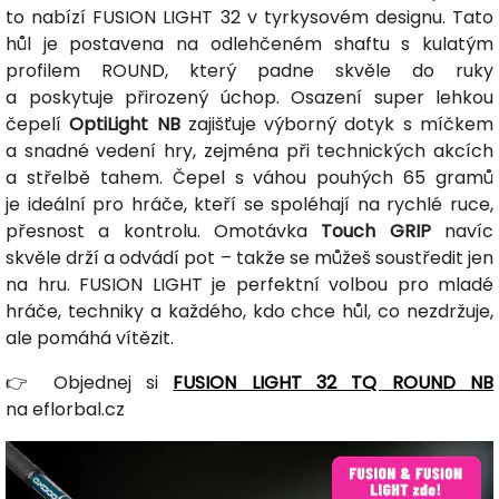
to nabízí FUSION LIGHT 32 v tyrkysovém designu. Tato
hůl je postavena na odlehčeném shaftu s kulatým
profilem ROUND, který padne skvěle do ruky
a poskytuje přirozený úchop. Osazení super lehkou
čepelí
OptiLight NB
zajišťuje výborný dotyk s míčkem
a snadné vedení hry, zejména při technických akcích
a střelbě tahem. Čepel s váhou pouhých 65 gramů
je ideální pro hráče, kteří se spoléhají na rychlé ruce,
přesnost a kontrolu. Omotávka
Touch GRIP
navíc
skvěle drží a odvádí pot – takže se můžeš soustředit jen
na hru. FUSION LIGHT je perfektní volbou pro mladé
hráče, techniky a každého, kdo chce hůl, co nezdržuje,
ale pomáhá vítězit.
👉 Objednej si
FUSION LIGHT 32 TQ ROUND NB
na eflorbal.cz