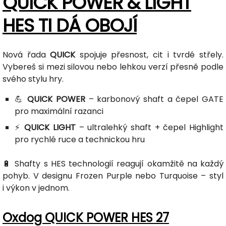
QUICK POWER & LIGHT
HES TI DÁ OBOJÍ
Nová řada
QUICK
spojuje přesnost, cit i tvrdé střely.
Vybereš si mezi silovou nebo lehkou verzí přesně podle
svého stylu hry.
💪
QUICK POWER
– karbonový shaft a čepel GATE
pro maximální razanci
⚡
QUICK LIGHT
– ultralehký shaft + čepel Highlight
pro rychlé ruce a technickou hru
🔋 Shafty s HES technologií reagují okamžitě na každý
pohyb. V designu Frozen Purple nebo Turquoise – styl
i výkon v jednom.
Oxdog QUICK POWER HES 27