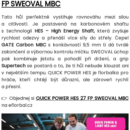
FP SWEOVAL MBC
Tato hůl perfektně vystihuje rovnováhu mezi silou
a citlivostí. Je postavená na karbonovém shaftu
s technologií
HES – High Energy Shaft
, která zvyšuje
rychlost odezvy a přenáší více síly do střely. Čepel
GATE Carbon MBC
s konkávností 9,5 mm ti dá tvrdé
zakončení a výbornou kontrolu míčku. SWEOVAL úchop
pak kombinuje jistotu a pohodlí při držení, a grip
Supertech
se postará o to, že ti hůl nebude klouzat ani
v největším tempu. QUICK POWER HES je florbalka pro
hráče, kteří chtějí být důrazní, ale zároveň rychlí
a přesní.
👉 Objednej si
QUICK POWER HES 27 FP SWEOVAL MBC
na eflorbal.cz