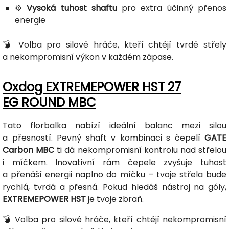
⚙️
Vysoká tuhost shaftu
pro extra účinný přenos
energie
💣 Volba pro silové hráče, kteří chtějí tvrdé střely
a nekompromisní výkon v každém zápase.
Oxdog EXTREMEPOWER HST 27
EG ROUND MBC
Tato florbalka nabízí ideální balanc mezi silou
a přesností. Pevný shaft v kombinaci s čepelí
GATE
Carbon MBC
ti dá nekompromisní kontrolu nad střelou
i míčkem. Inovativní rám čepele zvyšuje tuhost
a přenáší energii naplno do míčku – tvoje střela bude
rychlá, tvrdá a přesná. Pokud hledáš nástroj na góly,
EXTREMEPOWER HST
je tvoje zbraň.
💣 Volba pro silové hráče, kteří chtějí nekompromisní