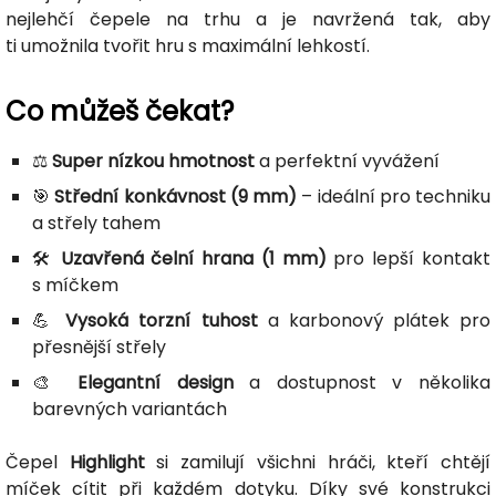
nejlehčí čepele na trhu a je navržená tak, aby
ti umožnila tvořit hru s maximální lehkostí.
Co můžeš čekat?
⚖️
Super nízkou hmotnost
a perfektní vyvážení
🎯
Střední konkávnost (9 mm)
– ideální pro techniku
a střely tahem
🛠️
Uzavřená čelní hrana (1 mm)
pro lepší kontakt
s míčkem
💪
Vysoká torzní tuhost
a karbonový plátek pro
přesnější střely
🎨
Elegantní design
a dostupnost v několika
barevných variantách
Čepel
Highlight
si zamilují všichni hráči, kteří chtějí
míček cítit při každém dotyku. Díky své konstrukci