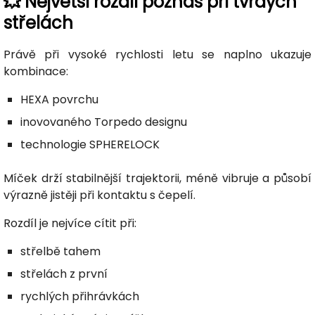
💥 Největší rozdíl poznáš při tvrdých
střelách
Právě při vysoké rychlosti letu se naplno ukazuje
kombinace:
HEXA povrchu
inovovaného Torpedo designu
technologie SPHERELOCK
Míček drží stabilnější trajektorii, méně vibruje a působí
výrazně jistěji při kontaktu s čepelí.
Rozdíl je nejvíce cítit při:
střelbě tahem
střelách z první
rychlých přihrávkách