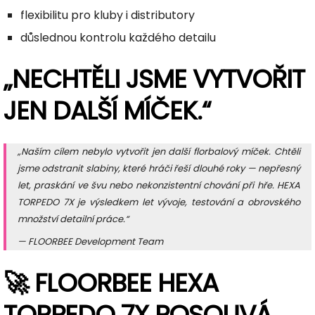
flexibilitu pro kluby i distributory
důslednou kontrolu každého detailu
„NECHTĚLI JSME VYTVOŘIT
JEN DALŠÍ MÍČEK.“
„Naším cílem nebylo vytvořit jen další florbalový míček. Chtěli
jsme odstranit slabiny, které hráči řeší dlouhé roky — nepřesný
let, praskání ve švu nebo nekonzistentní chování při hře. HEXA
TORPEDO 7X je výsledkem let vývoje, testování a obrovského
množství detailní práce.“
— FLOORBEE Development Team
🚀 FLOORBEE HEXA
TORPEDO 7X POSOUVÁ