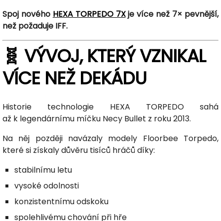
Spoj nového
HEXA TORPEDO 7X
je více než 7× pevnější,
než požaduje IFF.
🧬 VÝVOJ, KTERÝ VZNIKAL
VÍCE NEŽ DEKÁDU
Historie technologie HEXA TORPEDO sahá
až k legendárnímu míčku Necy Bullet z roku 2013.
Na něj později navázaly modely Floorbee Torpedo,
které si získaly důvěru tisíců hráčů díky:
stabilnímu letu
vysoké odolnosti
konzistentnímu odskoku
spolehlivému chování při hře