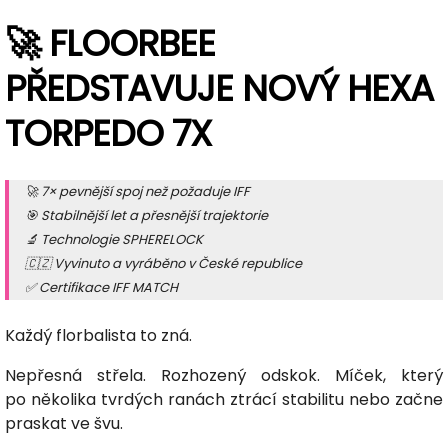
🚀 FLOORBEE
PŘEDSTAVUJE NOVÝ HEXA
TORPEDO 7X
🚀 7× pevnější spoj než požaduje IFF
🎯 Stabilnější let a přesnější trajektorie
🔬 Technologie SPHERELOCK
🇨🇿 Vyvinuto a vyráběno v České republice
✅ Certifikace IFF MATCH
Každý florbalista to zná.
Nepřesná střela. Rozhozený odskok. Míček, který
po několika tvrdých ranách ztrácí stabilitu nebo začne
praskat ve švu.