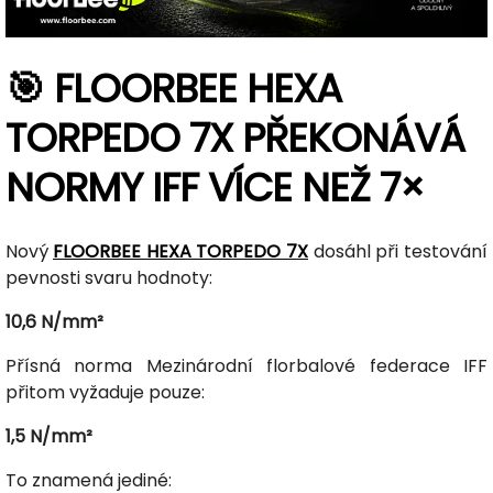
🎯 FLOORBEE HEXA
TORPEDO 7X PŘEKONÁVÁ
NORMY IFF VÍCE NEŽ 7×
Nový
FLOORBEE HEXA TORPEDO 7X
dosáhl při testování
pevnosti svaru hodnoty:
10,6 N/mm²
Přísná norma Mezinárodní florbalové federace IFF
přitom vyžaduje pouze:
1,5 N/mm²
To znamená jediné: