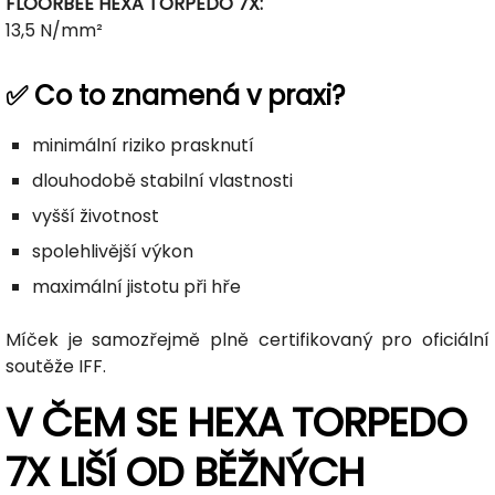
FLOORBEE HEXA TORPEDO 7X:
13,5 N/mm²
✅ Co to znamená v praxi?
minimální riziko prasknutí
dlouhodobě stabilní vlastnosti
vyšší životnost
spolehlivější výkon
maximální jistotu při hře
Míček je samozřejmě plně certifikovaný pro oficiální
soutěže IFF.
V ČEM SE HEXA TORPEDO
7X LIŠÍ OD BĚŽNÝCH