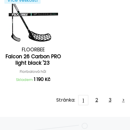
Více velikostí
FLOORBEE
Falcon 26 Carbon PRO
light black '23
Florbalová hůl
1 190 Kč
Skladem
Stránka:
2
3
>
1