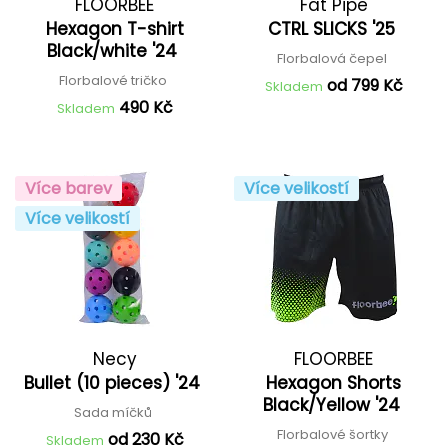
FLOORBEE
Fat Pipe
Hexagon T-shirt
CTRL SLICKS '25
Black/white '24
Florbalová čepel
Florbalové tričko
od 799 Kč
Skladem
490 Kč
Skladem
Více barev
Více velikostí
Více velikostí
Necy
FLOORBEE
Bullet (10 pieces) '24
Hexagon Shorts
Black/Yellow '24
Sada míčků
Florbalové šortky
od 230 Kč
Skladem