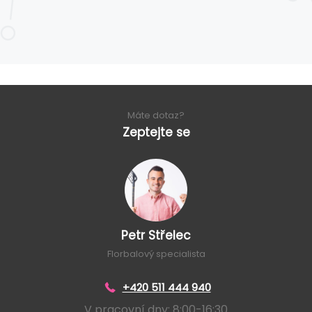
Máte dotaz?
Zeptejte se
Petr Střelec
Florbalový specialista
+420 511 444 940
V pracovní dny: 8:00-16:30