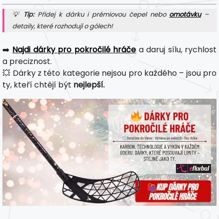
💡
Tip:
Přidej k dárku i prémiovou čepel nebo
omotávku
–
detaily, které rozhodují o gólech!
➡️
Najdi dárky pro pokročilé hráče
a daruj sílu, rychlost
a preciznost.
💥 Dárky z této kategorie nejsou pro každého – jsou pro
ty, kteří chtějí být
nejlepší.