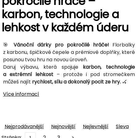
pokročilé hráče –
karbon, technologie a
lehkost v každém úderu
🎯
Vánoční dárky pro pokročilé hráče!
Florbalky
z karbonu, špičkové čepele a prémiové doplňky, které
posunou tvou hru na novou úroveň.
Daruj výbavu, která spojuje
karbon, technologie
a extrémní lehkost
– protože i pod stromečkem
můžeš najít
rychlost, sílu a dokonalý pocit ze hry.
🏑
Více informací
Nejprodávanější
Nejnovější
Nejlevnější
Sleva
Stránka:
2
3
>