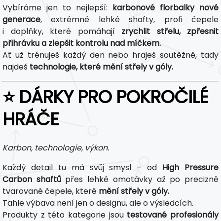
Vybíráme jen to nejlepší:
karbonové florbalky nové
generace
, extrémně lehké shafty, profi čepele
i doplňky, které pomáhají
zrychlit střelu, zpřesnit
přihrávku a zlepšit kontrolu nad míčkem.
Ať už trénuješ každý den nebo hraješ soutěžně, tady
najdeš
technologie, které mění střely v góly.
⭐ DÁRKY PRO POKROČILÉ
HRÁČE
Karbon, technologie, výkon.
Každý detail tu má svůj smysl – od
High Pressure
Carbon shaftů
přes lehké omotávky až po precizně
tvarované čepele, které
mění střely v góly.
Tahle výbava není jen o designu, ale o výsledcích.
Produkty z této kategorie jsou
testované profesionály