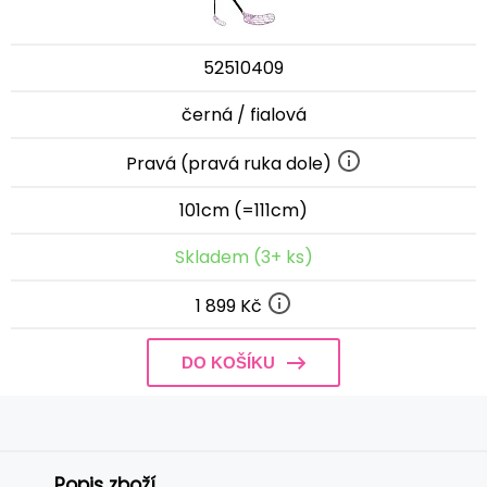
52510409
černá / fialová
Pravá (pravá ruka dole)
101cm (=111cm)
Skladem (3+ ks)
1 899 Kč
DO KOŠÍKU
Popis zboží