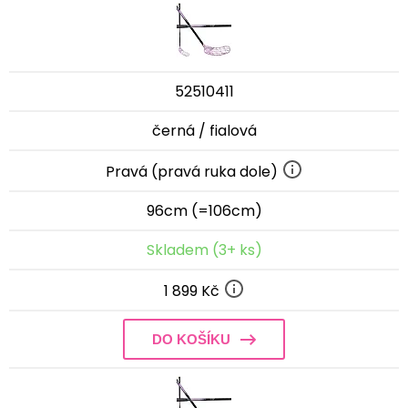
52510411
černá / fialová
Pravá (pravá ruka dole)
96cm (=106cm)
Skladem (3+ ks)
1 899 Kč
DO KOŠÍKU