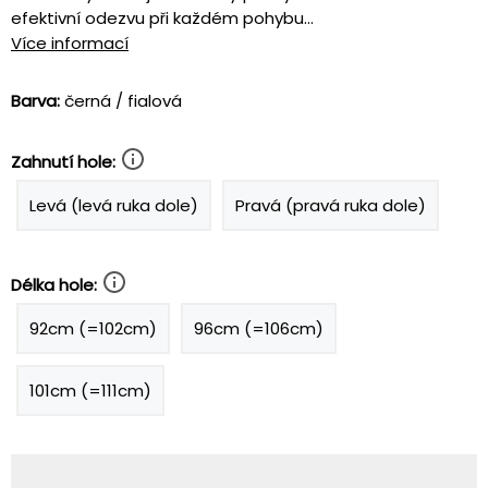
efektivní odezvu při každém pohybu...
Více informací
Barva:
černá / fialová
Zahnutí hole:
Levá (levá ruka dole)
Pravá (pravá ruka dole)
Délka hole:
92cm (=102cm)
96cm (=106cm)
101cm (=111cm)