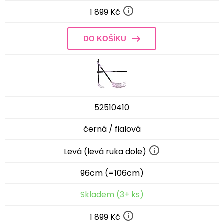
1 899 Kč
DO KOŠÍKU
52510410
černá / fialová
Levá (levá ruka dole)
96cm (=106cm)
Skladem (3+ ks)
1 899 Kč