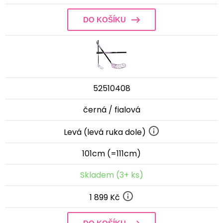
DO KOŠÍKU
52510408
černá / fialová
Levá (levá ruka dole)
101cm (=111cm)
Skladem (3+ ks)
1 899 Kč