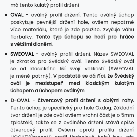
má tento kulatý profil držení
OVAL
- oválný profil držení. Tento oválný úchop
poskytuje pevnější držení hole, ovšem nepatrně
více materiálu, které je zde použito, zvyšuje váhu
florbalky.
Tento typ úchopu se hodí pro hráče
s většími dlaněmi.
SWEOVAL
- oválný profil držení. Název SWEOVAL
je zkratka pro Švédský ovál. Tento Švédský ovál
se od klasického liší svojí velikostí (SWEOVAL
je méně patrný).
V podstatě se dá říci, že Švédský
ovál je mezistupeň mezi klasickým kulatým
úchopem a úchopem oválným.
D-OVAL
-
čtvercový profil držení s oblými rohy.
Tento úchop je specifický pro hole Oxdog. Základní
tvar držení je zde ovál ovšem vrchní část je o 5mm
zploštělá, takže se z oválného držení stává spíše
čtvercový profil. Ovšem oproti profilu držení