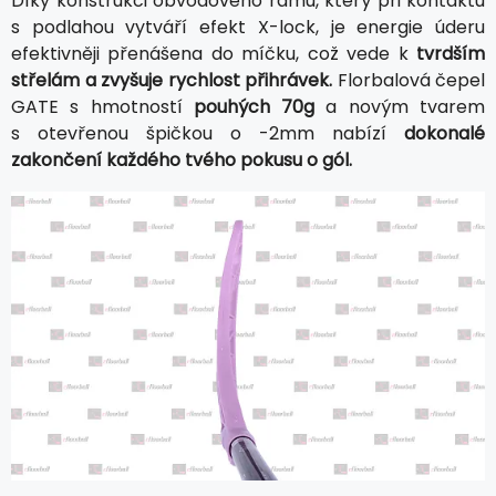
Díky konstrukci obvodového rámu, který při kontaktu
s podlahou vytváří efekt X-lock, je energie úderu
efektivněji přenášena do míčku, což vede k
tvrdším
střelám a zvyšuje rychlost přihrávek.
Florbalová čepel
GATE s hmotností
pouhých 70g
a novým tvarem
s otevřenou špičkou o -2mm nabízí
dokonalé
zakončení každého tvého pokusu o gól.