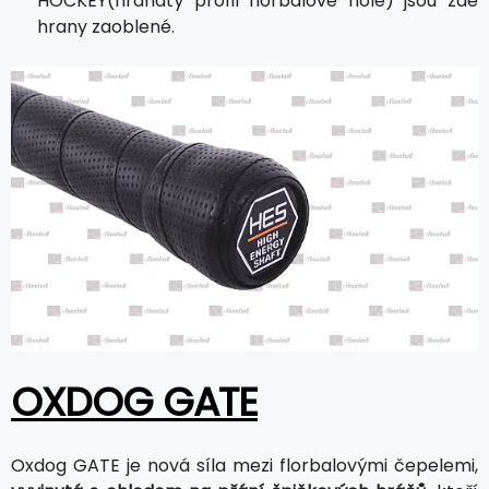
HOCKEY(hranatý profil florbalové hole) jsou zde
hrany zaoblené.
OXDOG GATE
Oxdog GATE je nová síla mezi florbalovými čepelemi,