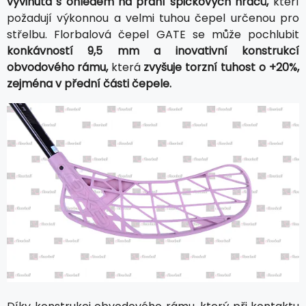
vyvinutá s ohledem na přání špičkových hráčů,
kteří
požadují výkonnou a velmi tuhou čepel určenou pro
střelbu. Florbalová čepel GATE se může pochlubit
konkávností 9,5 mm a inovativní konstrukcí
obvodového rámu,
která
zvyšuje torzní tuhost o +20%,
zejména v přední části čepele.