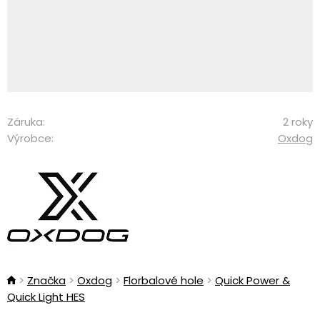
Záruka:
2 roky
Výrobce:
Oxdog
Značka
Oxdog
Florbalové hole
Quick Power &
Quick Light HES