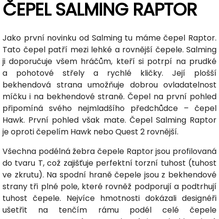
ČEPEL SALMING RAPTOR
Jako první novinku od Salming tu máme čepel Raptor.
Tato čepel patří mezi lehké a rovnější čepele. Salming
ji doporučuje všem hráčům, kteří si potrpí na prudké
a pohotové střely a rychlé kličky. Její plošší
bekhendová strana umožňuje dobrou ovladatelnost
míčku i na bekhendové straně. Čepel na první pohled
připomíná svého nejmladšího předchůdce – čepel
Hawk. První pohled však mate. Čepel Salming Raptor
je oproti čepelím Hawk nebo Quest 2 rovnější.
Všechna podélná žebra čepele Raptor jsou profilovaná
do tvaru T, což zajišťuje perfektní torzní tuhost (tuhost
ve zkrutu). Na spodní hraně čepele jsou z bekhendové
strany tři plné pole, které rovněž podporují a podtrhují
tuhost čepele. Nejvíce hmotnosti dokázali designéři
ušetřit na tenčím rámu podél celé čepele