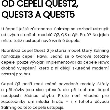
OD ČEPELÍ QUEST2,
QUEST3 A QUEST5
U čepelí ještě zůstaneme. Salming se rozhodl ustoupit
od svých starších modelů Q2, Q3 a Q5. Proč? Na jejich
místo totiž nastoupí nově vzniklé čepele.
Například čepel Quest 2 je starší model, který Salming
nahrazuje čepelí Hawk. Jedná se o tvarově totožné
čepele, pouze vývojáři implementovali do čepele Hawk
drobná vylepšení, která z ní dělají skutečně moderní
nástroj pro hru.
Čepel Q3 patří mezi méně povedené modely. Střely
a přihrávky jsou sice přesné, ale při technice čepel
neodpustí žádnou chybu. Proto není vhodná pro
začátečníky ani mladší hráče – i z tohoto důvodu
Salming od této čepele ustupuje.