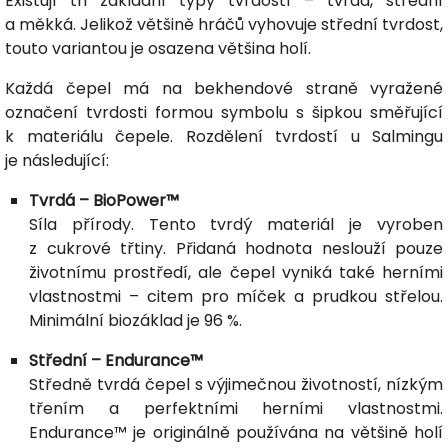
Existují tři základní typy tvrdostí – tvrdá, střední
a měkká. Jelikož většině hráčů vyhovuje střední tvrdost,
touto variantou je osazena většina holí.
Každá čepel má na bekhendové straně vyražené
označení tvrdosti formou symbolu s šipkou směřující
k materiálu čepele. Rozdělení tvrdostí u Salmingu
je následující:
Tvrdá – BioPower™
Síla přírody. Tento tvrdý materiál je vyroben
z cukrové třtiny. Přidaná hodnota neslouží pouze
životnímu prostředí, ale čepel vyniká také herními
vlastnostmi – citem pro míček a prudkou střelou.
Minimální biozáklad je 96 %.
Střední – Endurance™
Středně tvrdá čepel s výjimečnou životností, nízkým
třením a perfektními herními vlastnostmi.
Endurance™ je originálně používána na většině holí