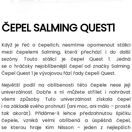
ČEPEL SALMING QUEST1
Když je řeč o čepelích, nesmíme opomenout stálici
mezi čepelemi Salming, která přechází i do další
sezóny. Touto stálicí je čepel Quest 1. Jedná
se o hráčsky nejoblíbenější čepel od značky Salming.
Čepel Quest 1 je vývojovou fází řady čepelí Quest.
Největší podíl na oblíbenosti této čepele nese její
univerzálnost. Dobře s ní můžete střílet i nahrávat
všemi způsoby. Tuto univerzálnost získala čepel
i na základě svého prohnutí (ani moc, ani málo – prostě
tak akorát). Přidáme-li lehce předzahnutou špičku
čepele, vzniká velmi oblíbená a úspěšná čepel,
se kterou hraje Kim Nilsson – jeden z nejlepších