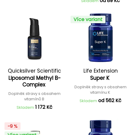
od 89 Kč
Skladem
Více variant
Quicksilver Scientific
Life Extension
Liposomal Methyl B-
Super K
Complex
Doplněk stravy s obsahem
vitamínu K
Doplněk stravy s obsahem
vitamínů B
od 562 Kč
Skladem
1 172 Kč
Skladem
-9 %