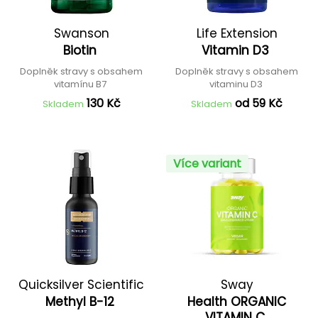
Swanson
Life Extension
Biotin
Vitamin D3
Doplněk stravy s obsahem
Doplněk stravy s obsahem
vitamínu B7
vitaminu D3
130 Kč
od 59 Kč
Skladem
Skladem
Více variant
Quicksilver Scientific
Sway
Methyl B-12
Health ORGANIC
VITAMIN C