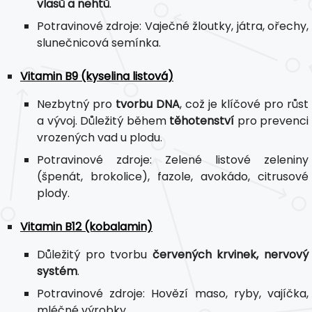
vlasů a nehtů
.
Potravinové zdroje: Vaječné žloutky, játra, ořechy,
slunečnicová semínka.
Vitamin B9 (kyselina listová)
Nezbytný pro
tvorbu DNA
, což je klíčové pro růst
a vývoj. Důležitý během
těhotenství
pro prevenci
vrozených vad u plodu.
Potravinové zdroje: Zelené listové zeleniny
(špenát, brokolice), fazole, avokádo, citrusové
plody.
Vitamin B12 (kobalamin)
Důležitý pro tvorbu
červených krvinek, nervový
systém
.
Potravinové zdroje: Hovězí maso, ryby, vajíčka,
mléčné výrobky.