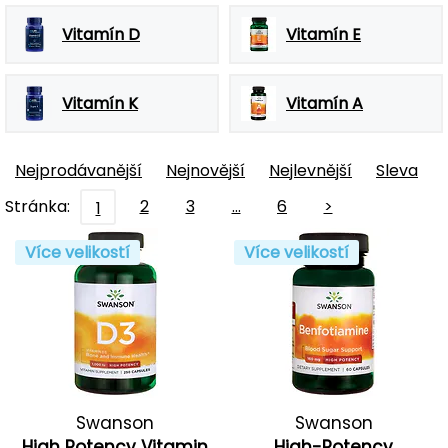
Vitamín D
Vitamín E
Vitamín K
Vitamín A
Nejprodávanější
Nejnovější
Nejlevnější
Sleva
Stránka:
2
3
…
6
>
1
Více velikostí
Více velikostí
Swanson
Swanson
High Potency Vitamin
High-Potency