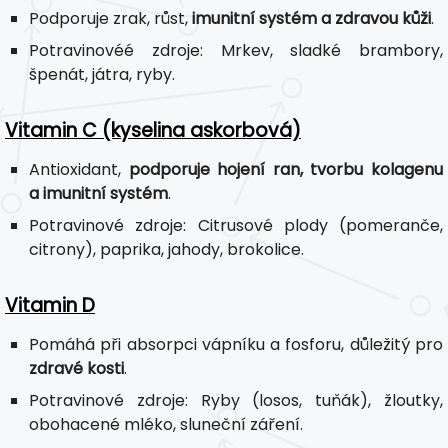
Podporuje zrak, růst,
imunitní systém a zdravou kůži
.
Potravinovéé zdroje: Mrkev, sladké brambory,
špenát, játra, ryby.
Vitamin C (kyselina askorbová)
Antioxidant,
podporuje hojení ran, tvorbu kolagenu
a imunitní systém
.
Potravinové zdroje: Citrusové plody (pomeranče,
citrony), paprika, jahody, brokolice.
Vitamin D
Pomáhá při absorpci vápníku a fosforu, důležitý pro
zdravé kosti
.
Potravinové zdroje: Ryby (losos, tuňák), žloutky,
obohacené mléko, sluneční záření.